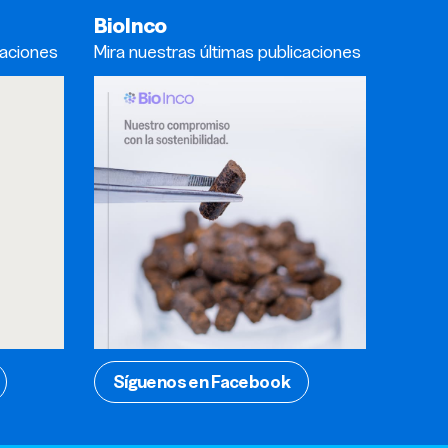
BioInco
caciones
Mira nuestras últimas publicaciones
Síguenos en Facebook