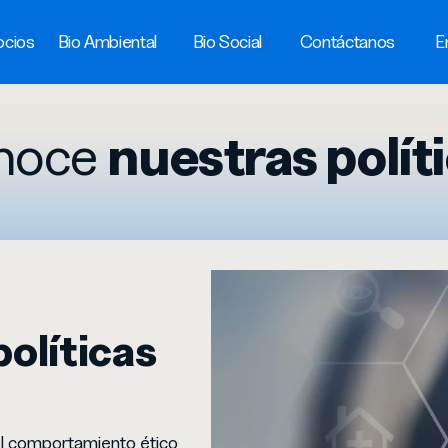
ocios
Bio Ambiental
Bio Social
Contáctanos
E
noce
nuestras polít
políticas
l comportamiento ético