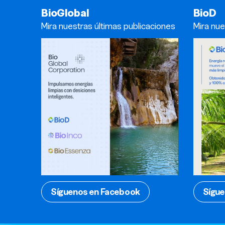
BioGlobal
BioD
Mira nuestras últimas publicaciones
Mira nue
Síguenos en Facebook
Sígue