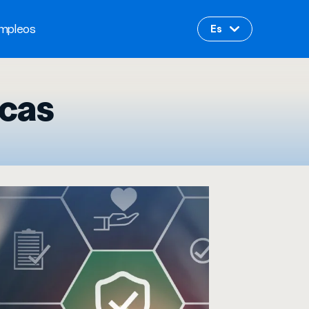
mpleos
icas